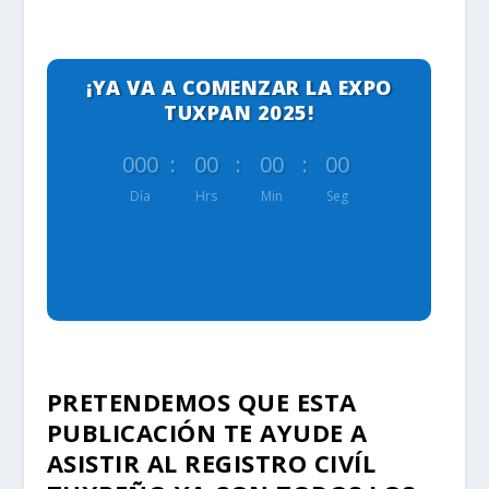
¡YA VA A COMENZAR LA EXPO
TUXPAN 2025!
000
:
00
:
00
:
00
Día
Hrs
Min
Seg
PRETENDEMOS QUE ESTA
PUBLICACIÓN TE AYUDE A
ASISTIR AL REGISTRO CIVÍL