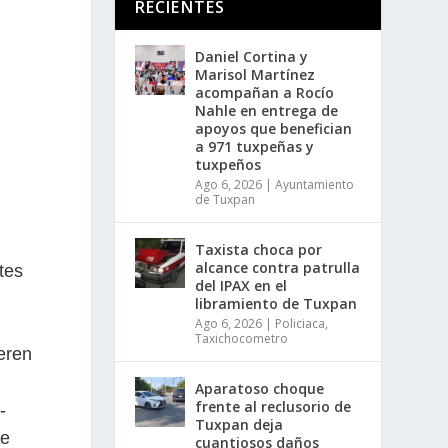
RECIENTES
Daniel Cortina y
Marisol Martínez
acompañan a Rocío
Nahle en entrega de
apoyos que benefician
a 971 tuxpeñas y
tuxpeños
Ago 6, 2026
|
Ayuntamiento
de Tuxpan
Taxista choca por
alcance contra patrulla
tes
del IPAX en el
libramiento de Tuxpan
Ago 6, 2026
|
Policiaca
,
Taxichocometro
eren
Aparatoso choque
frente al reclusorio de
-
Tuxpan deja
de
cuantiosos daños