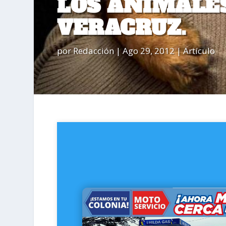
LOS ANIMALES
VERACRUZ.
por
Redacción
|
Ago 29, 2012
|
Artículo