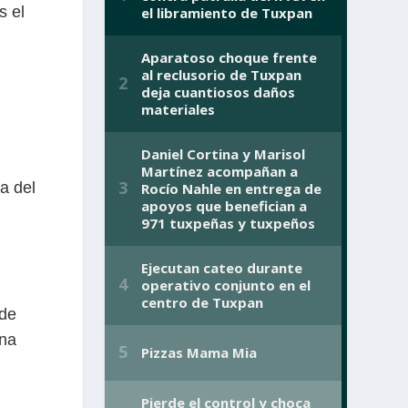
s el
a del
 de
ona