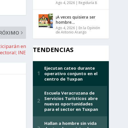
Ago 4, 2026
|
Regiduría 8
¡A veces quisiera ser
hombre…
Ago 4, 2026
|
En la Opinión
RÓXIMO
de Antonio Arango
iciparán en
TENDENCIAS
ectoral; INE