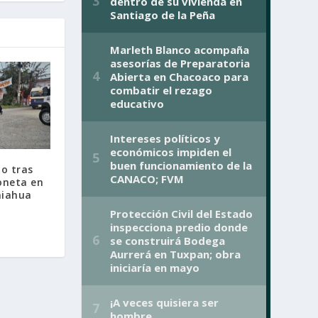
do tras
oneta en
miahua