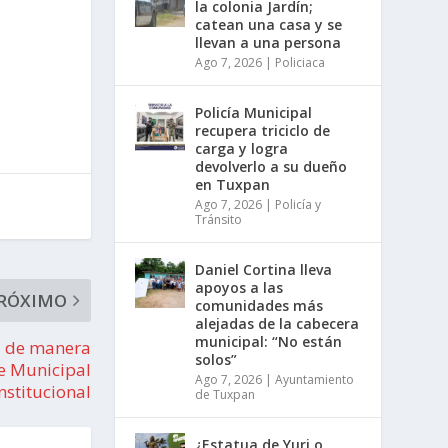
la colonia Jardín;
catean una casa y se
llevan a una persona
Ago 7, 2026
|
Policiaca
Policía Municipal
recupera triciclo de
carga y logra
devolverlo a su dueño
en Tuxpan
Ago 7, 2026
|
Policía y
Tránsito
Daniel Cortina lleva
apoyos a las
RÓXIMO
comunidades más
alejadas de la cabecera
municipal: “No están
ta de manera
solos”
e Municipal
Ago 7, 2026
|
Ayuntamiento
nstitucional
de Tuxpan
¿Estatua de Yuri o