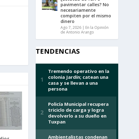
pavimentar calles? No
necesariamente
compiten por el mismo
dinero
Ago 7, 2026
|
En la Opinión
de Antonio Arango
TENDENCIAS
dios