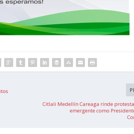
P
utos
Citlali Medellín Careaga rinde protes
emergente como President
Co