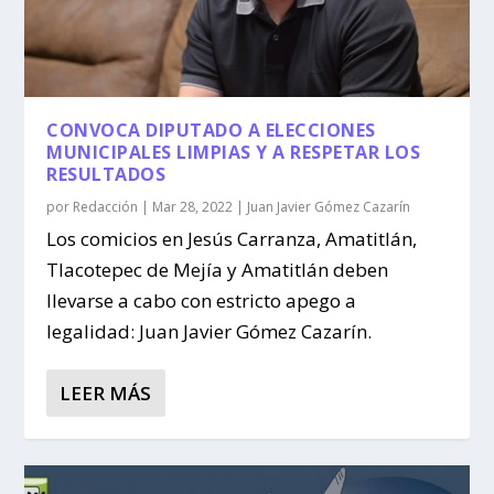
CONVOCA DIPUTADO A ELECCIONES
MUNICIPALES LIMPIAS Y A RESPETAR LOS
RESULTADOS
por
Redacción
|
Mar 28, 2022
|
Juan Javier Gómez Cazarín
Los comicios en Jesús Carranza, Amatitlán,
Tlacotepec de Mejía y Amatitlán deben
llevarse a cabo con estricto apego a
legalidad: Juan Javier Gómez Cazarín.
LEER MÁS