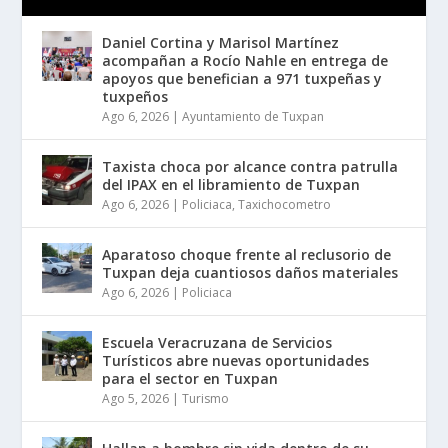
Daniel Cortina y Marisol Martínez
acompañan a Rocío Nahle en entrega de
apoyos que benefician a 971 tuxpeñas y
tuxpeños
Ago 6, 2026
|
Ayuntamiento de Tuxpan
Taxista choca por alcance contra patrulla
del IPAX en el libramiento de Tuxpan
Ago 6, 2026
|
Policiaca
,
Taxichocometro
Aparatoso choque frente al reclusorio de
Tuxpan deja cuantiosos daños materiales
Ago 6, 2026
|
Policiaca
Escuela Veracruzana de Servicios
Turísticos abre nuevas oportunidades
para el sector en Tuxpan
Ago 5, 2026
|
Turismo