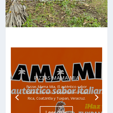
PIZZAS MAMA MIA
Pizzas Mama Mia, El auténtico sabor
italiano. Servicio a Domicilio en Poza
Rica, Coatzintla y Tuxpan, Veracruz.
Leer más