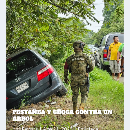
PESTAÑEA Y CHOCA CONTRA UN
ÁRBOL
por
Revista
|
Ago 21, 2023
|
Policiaca