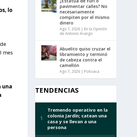
¿Estatua de Yuri o
pavimentar calles? No
s, lo
necesariamente
compiten por el mismo
dinero
Ago 7, 2026
|
En la Opinión
de Antonio Arango
 de
Abuelito quiso cruzar el
el mes
libramiento y terminó
de cabeza contra el
camellón
Ago 7, 2026
|
Policiaca
a una
TENDENCIAS
a