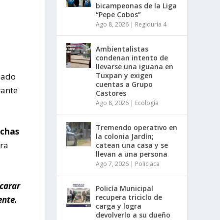
bicampeonas de la Liga
“Pepe Cobos”
Ago 8, 2026
|
Regiduría 4
Ambientalistas
condenan intento de
llevarse una iguana en
Tuxpan y exigen
sado
cuentas a Grupo
rante
Castores
Ago 8, 2026
|
Ecología
Tremendo operativo en
chas
la colonia Jardín;
ra
catean una casa y se
llevan a una persona
Ago 7, 2026
|
Policiaca
scarar
Policía Municipal
recupera triciclo de
ente.
carga y logra
devolverlo a su dueño