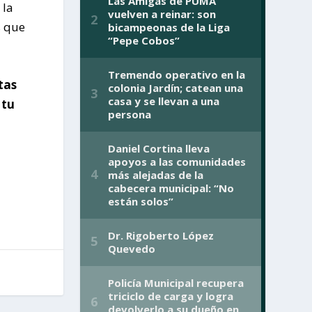
 la
s que
tas
 tu