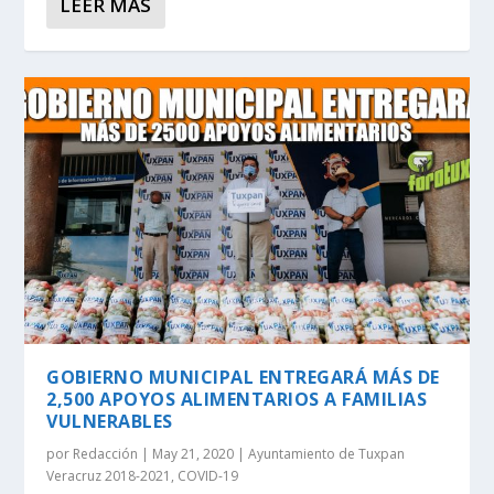
LEER MÁS
GOBIERNO MUNICIPAL ENTREGARÁ MÁS DE
2,500 APOYOS ALIMENTARIOS A FAMILIAS
VULNERABLES
por
Redacción
|
May 21, 2020
|
Ayuntamiento de Tuxpan
Veracruz 2018-2021
,
COVID-19