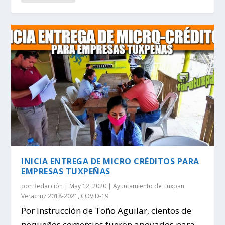
INICIA ENTREGA DE MICRO CRÉDITOS PARA
EMPRESAS TUXPEÑAS
por
Redacción
|
May 12, 2020
|
Ayuntamiento de Tuxpan
Veracruz 2018-2021
,
COVID-19
Por Instrucción de Toño Aguilar, cientos de
pequeños comercios fueron apoyados para