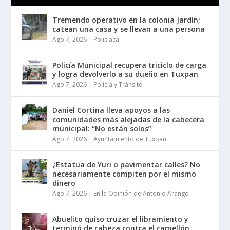
Tremendo operativo en la colonia Jardín;
catean una casa y se llevan a una persona
Ago 7, 2026
|
Policiaca
Policía Municipal recupera triciclo de carga
y logra devolverlo a su dueño en Tuxpan
Ago 7, 2026
|
Policía y Tránsito
Daniel Cortina lleva apoyos a las
comunidades más alejadas de la cabecera
municipal: “No están solos”
Ago 7, 2026
|
Ayuntamiento de Tuxpan
¿Estatua de Yuri o pavimentar calles? No
necesariamente compiten por el mismo
dinero
Ago 7, 2026
|
En la Opinión de Antonio Arango
Abuelito quiso cruzar el libramiento y
terminó de cabeza contra el camellón