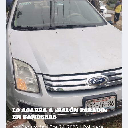
LO AGARRA A «BALÓN PARADO»
EN BANDERAS
por
Redacción
|
Ene 24, 2025
|
Policiaca