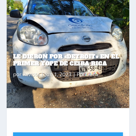
LE DIERON POR «DETROIT» EN EL
PRIMER TOPE DE CEIBA RICA
por
Revista
|
Jun 1, 2023
|
Policiaca