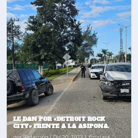
LE DAN POR «DETROIT ROCK
CITY» FRENTE A LA ASIPONA.
por
Redacción
|
Dic 20, 2023
|
Policiaca