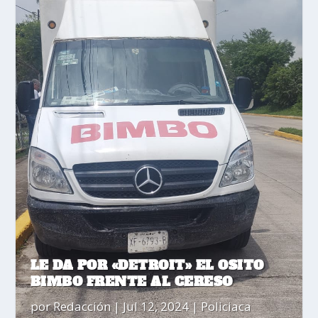
LE DA POR «DETROIT» EL OSITO
BIMBO FRENTE AL CERESO
por
Redacción
|
Jul 12, 2024
|
Policiaca