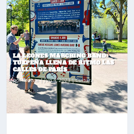
LA LEONES MARCHING BAND
TUXPEÑA LLENA DE RITMO LAS
CALLES DE PARÍS
por
Revista
|
Jun 4, 2023
|
Cultura