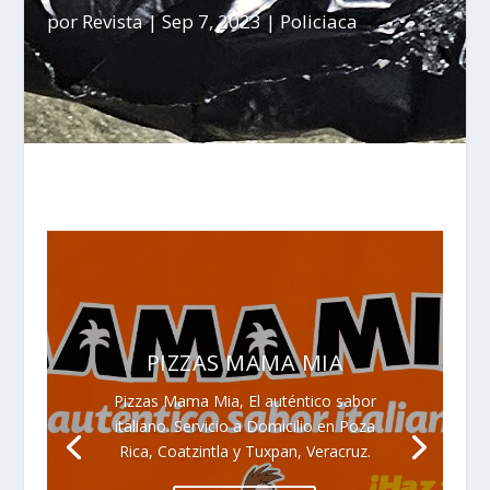
por
Revista
|
Sep 7, 2023
|
Policiaca
PIZZAS MAMA MIA
Pizzas Mama Mia, El auténtico sabor
italiano. Servicio a Domicilio en Poza
Rica, Coatzintla y Tuxpan, Veracruz.