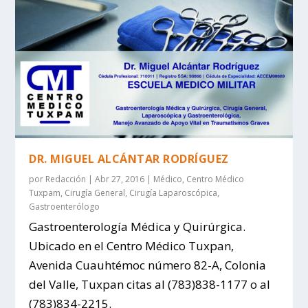
DR. MIGUEL ALCÁNTAR RODRÍGUEZ
por
Redacción
|
Abr 27, 2016
|
Médico
,
Centro Médico
Tuxpam
,
Cirugía General
,
Cirugía Laparoscópica
,
Gastroenterólogo
Gastroenterología Médica y Quirúrgica.
Ubicado en el Centro Médico Tuxpan,
Avenida Cuauhtémoc número 82-A, Colonia
del Valle, Tuxpan citas al (783)838-1177 o al
(783)834-2215.