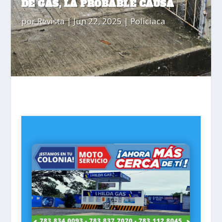
DE GAS, LA PROBABLE CAUSA
por
Revista
|
Jun 22, 2025
|
Policiaca