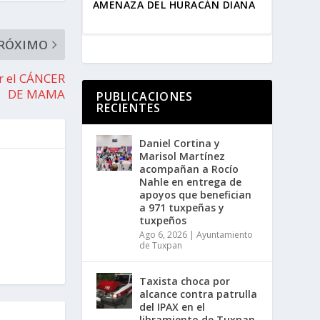
AMENAZA DEL HURACÁN DIANA
RÓXIMO
r el CÁNCER
DE MAMA
PUBLICACIONES
RECIENTES
Daniel Cortina y
Marisol Martínez
acompañan a Rocío
Nahle en entrega de
apoyos que benefician
a 971 tuxpeñas y
tuxpeños
Ago 6, 2026
|
Ayuntamiento
de Tuxpan
Taxista choca por
alcance contra patrulla
del IPAX en el
libramiento de Tuxpan