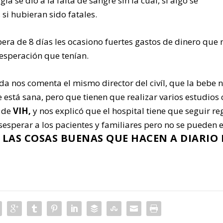
 se dio a la falta de sangre sin la cual, si algo se
si hubieran sido fatales.
spera de 8 días les ocasiono fuertes gastos de dinero que 
esperación que tenían.
ida nos comenta el mismo director del civíl, que la bebe 
está sana, pero que tienen que realizar varios estudios 
o de
VIH,
y nos explicó que el hospital tiene que seguir re
sperar a los pacientes y familiares pero no se pueden e
R LAS COSAS BUENAS QUE HACEN A DIARIO