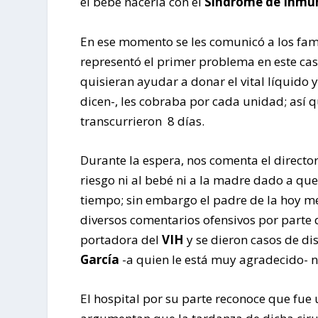
el bebé nacería con el
Sindrome de Inmun
En ese momento se les comunicó a los fam
representó el primer problema en este ca
quisieran ayudar a donar el vital líquido 
dicen-, les cobraba por cada unidad; así q
transcurrieron 8 días.
Durante la espera, nos comenta el director
riesgo ni al bebé ni a la madre dado a qu
tiempo; sin embargo el padre de la hoy m
diversos comentarios ofensivos por parte 
portadora del
VIH
y se dieron casos de di
García
-a quien le está muy agradecido- ni 
El hospital por su parte reconoce que fue u