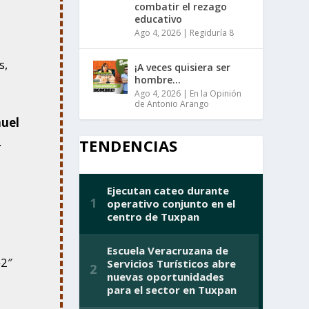
combatir el rezago
educativo
Ago 4, 2026
|
Regiduría 8
s,
¡A veces quisiera ser
hombre…
Ago 4, 2026
|
En la Opinión
de Antonio Arango
uel
.
TENDENCIAS
»2″