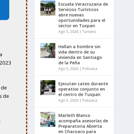
Escuela Veracruzana de
Servicios Turísticos
abre nuevas
oportunidades para el
sector en Tuxpan
Ago 5, 2026
|
Turismo
Hallan a hombre sin
vida dentro de su
a
vivienda en Santiago
 2023
de la Peña
Ago 5, 2026
|
Policiaca
Ejecutan cateo durante
 de
operativo conjunto en
el centro de Tuxpan
s de
Ago 5, 2026
|
Policiaca
Marleth Blanco
6
acompaña asesorías de
Preparatoria Abierta
en Chacoaco para