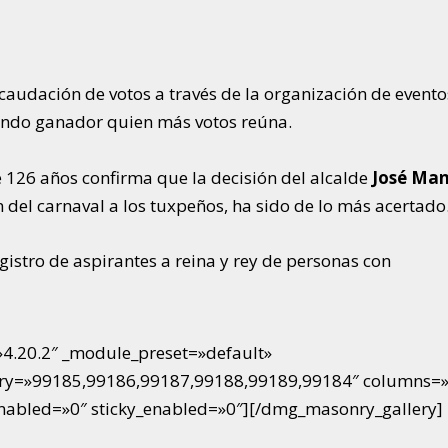
ecaudación de votos a través de la organización de evento
tando ganador quien más votos reúna.
de 126 años confirma que la decisión del alcalde
José Man
n del carnaval a los tuxpeños, ha sido de lo más acertado
egistro de aspirantes a reina y rey de personas con
4.20.2″ _module_preset=»default»
lery=»99185,99186,99187,99188,99189,99184″ columns=
abled=»0″ sticky_enabled=»0″][/dmg_masonry_gallery]