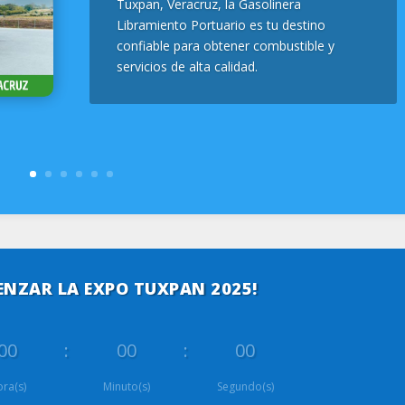
Tuxpan, Veracruz, la Gasolinera
Libramiento Portuario es tu destino
confiable para obtener combustible y
servicios de alta calidad.
ENZAR LA EXPO TUXPAN 2025!
00
:
00
:
00
ra(s)
Minuto(s)
Segundo(s)