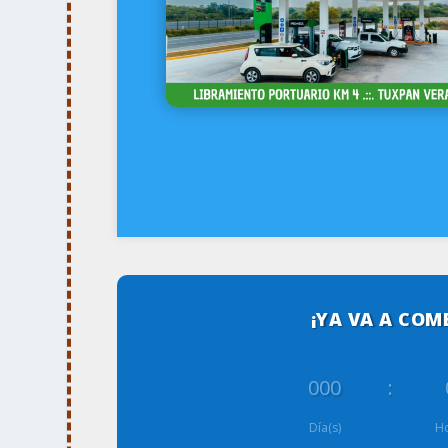
¡YA VA A COM
000
:
Día(s)
Ho