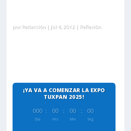
¿ES USTED RICO?
por
Redacción
|
Jul 4, 2012
|
Reflexión
¡YA VA A COMENZAR LA EXPO
TUXPAN 2025!
000
:
00
:
00
:
00
Día
Hrs
Min
Seg