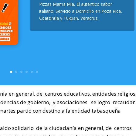
Pizzas Mama Mia, El auténtico sabor
italiano. Servicio a Domicilio en Poza Rica,
Coatzintla y Tuxpan, Veracruz.
nía en general, de centros educativos, entidades religios
endencias de gobierno, y asociaciones se logró recaudar
rtes partió con destino a la entidad tabasqueña
paldo solidario de la ciudadanía en general, de centros