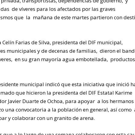
va privada, transportistas, dependencias de gobierno, y
das de víveres para los afectados por las graves
ismos que la mañana de este martes partieron con dest
 Celín Farias de Silva, presidenta del DIF municipal,
res municipales y de decenas de familias, dieron el ban
íveres, en su gran mayoría agua embotellada, producto
esidente municipal indicó que esta iniciativa que inició h
mado que hicieron la presidenta del DIF Estatal Karime
dor Javier Duarte de Ochoa, para apoyar a los hermano
zo una convocatoria a la población en general, así como 
ipar y colaborar con un granito de arena.
 que a lo largo de una semana colaboraron con esta ca