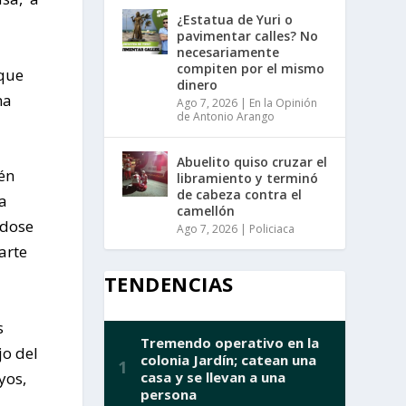
¿Estatua de Yuri o
pavimentar calles? No
necesariamente
compiten por el mismo
 que
dinero
na
Ago 7, 2026
|
En la Opinión
de Antonio Arango
Abuelito quiso cruzar el
én
libramiento y terminó
de cabeza contra el
a
camellón
ndose
Ago 7, 2026
|
Policiaca
arte
TENDENCIAS
s
jo del
yos,