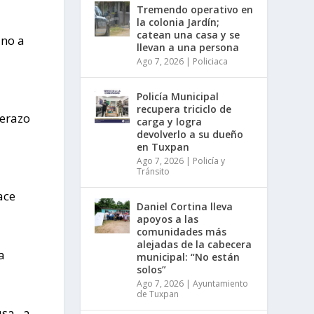
Tremendo operativo en
la colonia Jardín;
catean una casa y se
ino a
llevan a una persona
Ago 7, 2026
|
Policiaca
Policía Municipal
recupera triciclo de
derazo
carga y logra
devolverlo a su dueño
s
en Tuxpan
Ago 7, 2026
|
Policía y
Tránsito
ace
Daniel Cortina lleva
apoyos a las
comunidades más
s
alejadas de la cabecera
a
municipal: “No están
solos”
Ago 7, 2026
|
Ayuntamiento
de Tuxpan
usa, a