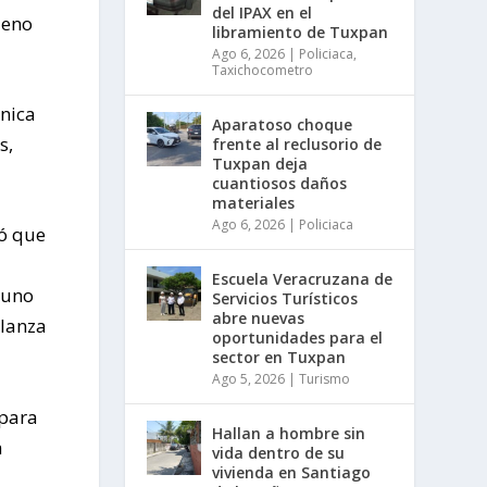
del IPAX en el
leno
libramiento de Tuxpan
Ago 6, 2026
|
Policiaca
,
Taxichocometro
cnica
Aparatoso choque
s,
frente al reclusorio de
Tuxpan deja
cuantiosos daños
materiales
Ago 6, 2026
|
Policiaca
có que
Escuela Veracruzana de
 uno
Servicios Turísticos
abre nuevas
 lanza
oportunidades para el
sector en Tuxpan
Ago 5, 2026
|
Turismo
 para
Hallan a hombre sin
a
vida dentro de su
vivienda en Santiago