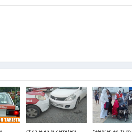
on
Choque en la carretera
Celebran en Tuxp