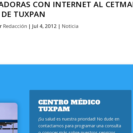
ADORAS CON INTERNET AL CETMA
DE TUXPAN
or
Redacción
|
Jul 4, 2012
|
Noticia
CENTRO MÉDICO
TUXPAM
¡Su salud es nuestra prioridad! No dude en
contactarnos para programar una consulta
o conocer más sobre nuestros servicios.