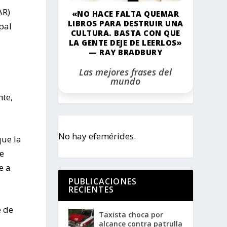
AR)
«NO HACE FALTA QUEMAR
LIBROS PARA DESTRUIR UNA
pal
CULTURA. BASTA CON QUE
n
LA GENTE DEJE DE LEERLOS»
— RAY BRADBURY
Las mejores frases del
mundo
nte,
No hay efemérides.
que la
e
e a
PUBLICACIONES
RECIENTES
e de
Taxista choca por
alcance contra patrulla