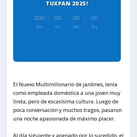
TUXPAN 2025!
000
:
00
:
00
:
00
Día
Hrs
Min
Seg
El Nuevo Multimillonario de jardines, tenía
como empleada doméstica a una joven muy
linda, pero de escasísima cultura. Luego de
poca conversación y muchos tragos, pasaron
una noche apasionada de máximo placer.
Al día siguiente y apenado por lo sucedido, el