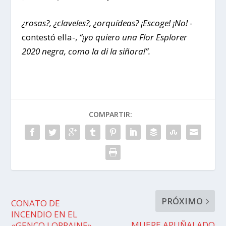
¿rosas?, ¿claveles?, ¿orquídeas? ¡Escoge! ¡No!
-
contestó ella-,
“¡yo quiero una Flor Esplorer
2020 negra, como la di la siñora!”.
COMPARTIR:
PRÓXIMO
CONATO DE
INCENDIO EN EL
MUERE APUÑALADO
«GENCO LORRAINE»