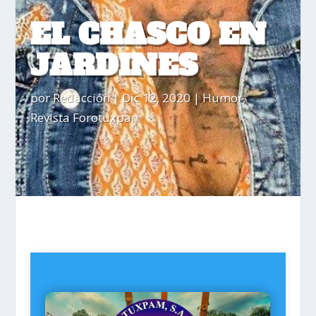
EL CHASCO EN
JARDINES
por
Redacción
|
Dic 12, 2020
|
Humor
,
Revista Forotuxpan