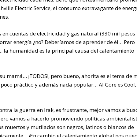
ville Electric Service, el consumo extravagante de energ
mes.
 en cuentas de electricidad y gas natural (330 mil pesos
orrar energía ¿no? Deberíamos de aprender de él… Pero
 la humanidad es la principal causa del calentamiento
llo, su mamá… ¡TODOS!, pero bueno, ahorita es el tema de
es poco práctico y además nada popular… Al Gore es Cool,
ntra la guerra en Irak, es frustrante, mejor vamos a bus
 pero vamos a hacerlo promoviendo políticas ambientali
os muertos y mutilados son negros, latinos o blancos de
camente… ¡En cambio el calentamiento global nos pue