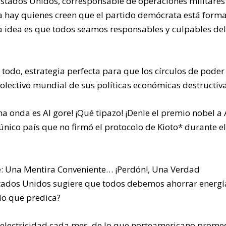
 Estados Unidos, corresponsable de operaciones militares
ra hay quienes creen que el partido demócrata está form
a idea es que todos seamos responsables y culpables del 
odo, estrategia perfecta para que los círculos de poder
colectivo mundial de sus políticas económicas destructiva
 onda es Al gore! ¡Qué tipazo! ¡Denle el premio nobel a 
único país que no firmó el protocolo de Kioto* durante e
e: Una Mentira Conveniente… ¡Perdón!, Una Verdad
stados Unidos sugiere que todos debemos ahorrar energí
 lo que predica?
electricidad cada mes, de lo que norteamericano prome