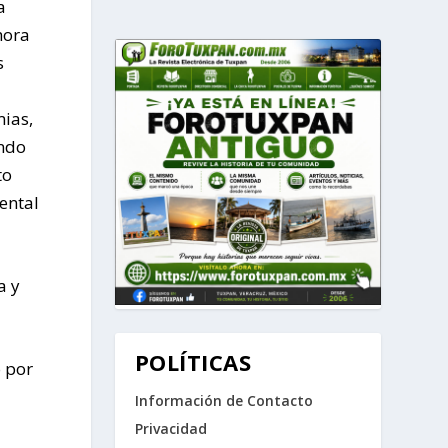
a
hora
s
mias,
ando
to
ental
a y
POLÍTICAS
o por
Información de Contacto
Privacidad