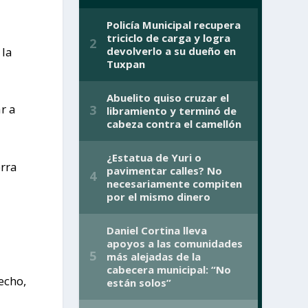
 la
r a
erra
echo,