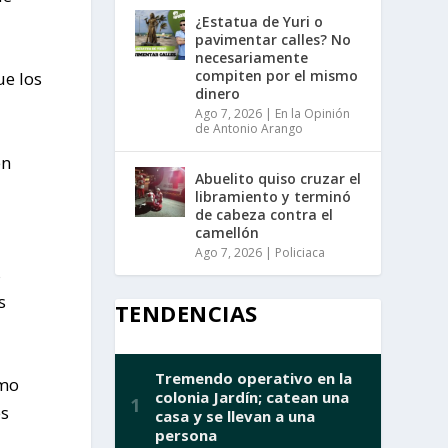
¿Estatua de Yuri o
pavimentar calles? No
necesariamente
compiten por el mismo
ue los
dinero
Ago 7, 2026
|
En la Opinión
de Antonio Arango
én
Abuelito quiso cruzar el
libramiento y terminó
de cabeza contra el
camellón
Ago 7, 2026
|
Policiaca
s
s
TENDENCIAS
omo
es