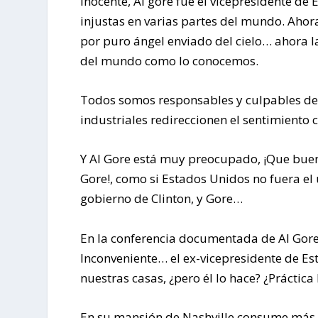
inocente, Al gore fue el vicepresidente de
injustas en varias partes del mundo. Aho
por puro ángel enviado del cielo… ahora l
del mundo como lo conocemos.
Todos somos responsables y culpables de t
industriales redireccionen el sentimiento 
Y Al Gore está muy preocupado, ¡Que buena
Gore!, como si Estados Unidos no fuera el 
gobierno de Clinton, y Gore…
En la conferencia documentada de Al Gor
Inconveniente… el ex-vicepresidente de E
nuestras casas, ¿pero él lo hace? ¿Práctica
En su mansión de Nashville consume más 