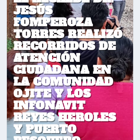
JESÚS
FOMPEROZA
TORRES REALIZÓ
RECORRIDOS DE
ATENCIÓN
CIUDADANA EN
LA COMUNIDAD
OJITE Y LOS
INFONAVIT
REYES HEROLES
Y PUERTO