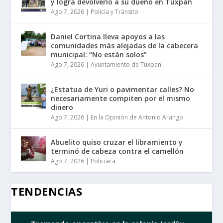
y logra devolverlo a su dueño en Tuxpan
Ago 7, 2026
|
Policía y Tránsito
Daniel Cortina lleva apoyos a las
comunidades más alejadas de la cabecera
municipal: “No están solos”
Ago 7, 2026
|
Ayuntamiento de Tuxpan
¿Estatua de Yuri o pavimentar calles? No
necesariamente compiten por el mismo
dinero
Ago 7, 2026
|
En la Opinión de Antonio Arango
Abuelito quiso cruzar el libramiento y
terminó de cabeza contra el camellón
Ago 7, 2026
|
Policiaca
TENDENCIAS