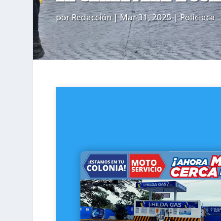
por
Redacción
|
Mar 31, 2025
|
Policiaca