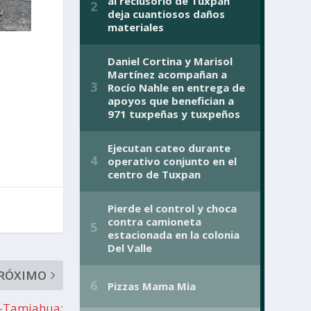
RÓXIMO
n–Tamiahua;