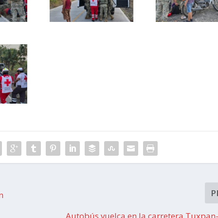
P
n
Autobús vuelca en la carretera Tuxpa