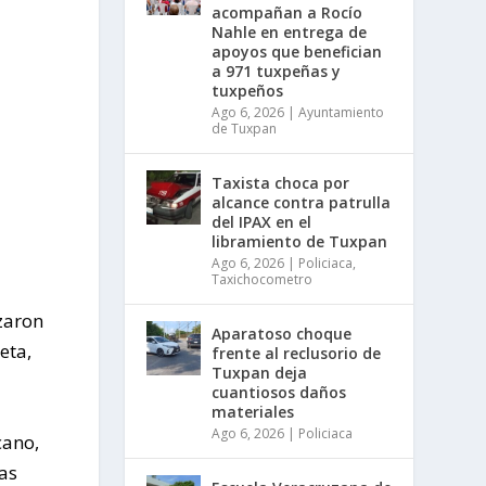
acompañan a Rocío
Nahle en entrega de
apoyos que benefician
a 971 tuxpeñas y
tuxpeños
Ago 6, 2026
|
Ayuntamiento
de Tuxpan
Taxista choca por
alcance contra patrulla
del IPAX en el
libramiento de Tuxpan
Ago 6, 2026
|
Policiaca
,
Taxichocometro
izaron
Aparatoso choque
eta,
frente al reclusorio de
Tuxpan deja
cuantiosos daños
materiales
Ago 6, 2026
|
Policiaca
cano,
sas