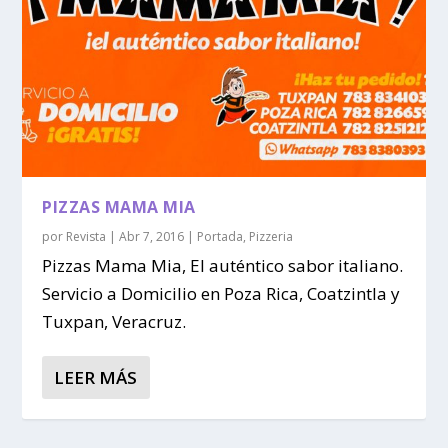
PIZZAS MAMA MIA
por
Revista
|
Abr 7, 2016
|
Portada
,
Pizzeria
Pizzas Mama Mia, El auténtico sabor italiano.
Servicio a Domicilio en Poza Rica, Coatzintla y
Tuxpan, Veracruz.
LEER MÁS