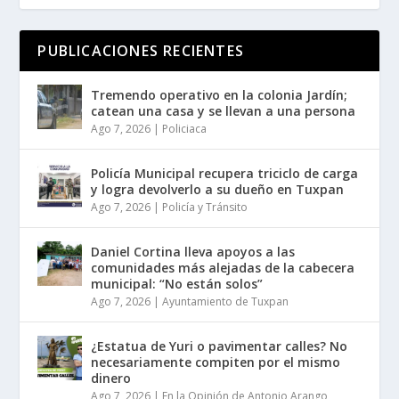
PUBLICACIONES RECIENTES
Tremendo operativo en la colonia Jardín;
catean una casa y se llevan a una persona
Ago 7, 2026
|
Policiaca
Policía Municipal recupera triciclo de carga
y logra devolverlo a su dueño en Tuxpan
Ago 7, 2026
|
Policía y Tránsito
Daniel Cortina lleva apoyos a las
comunidades más alejadas de la cabecera
municipal: “No están solos”
Ago 7, 2026
|
Ayuntamiento de Tuxpan
¿Estatua de Yuri o pavimentar calles? No
necesariamente compiten por el mismo
dinero
Ago 7, 2026
|
En la Opinión de Antonio Arango