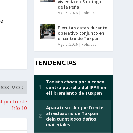
vivienda en Santiago
de la Peña
Ago 5, 2026
|
Policiaca
de
Ejecutan cateo durante
operativo conjunto en
el centro de Tuxpan
Ago 5, 2026
|
Policiaca
TENDENCIAS
RÓXIMO
l por frente
frío 10