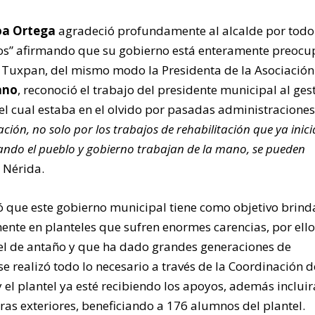
oa Ortega
agradeció profundamente al alcalde por todo
los” afirmando que su gobierno está enteramente preoc
e Tuxpan, del mismo modo la Presidenta de la Asociación
ano
, reconoció el trabajo del presidente municipal al ges
 el cual estaba en el olvido por pasadas administraciones,
ión, no solo por los trabajos de rehabilitación que ya inici
ando el pueblo y gobierno trabajan de la mano, se pueden
a Nérida.
ió que este gobierno municipal tiene como objetivo brind
mente en planteles que sufren enormes carencias, por ell
tel de antaño y que ha dado grandes generaciones de
e realizó todo lo necesario a través de la Coordinación d
y el plantel ya esté recibiendo los apoyos, además inclui
bras exteriores, beneficiando a 176 alumnos del plantel.