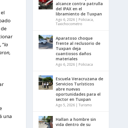
alcance contra patrulla
del IPAX en el
 el
libramiento de Tuxpan
Ago 6, 2026
|
Policiaca
,
upado
Taxichocometro
 de
tionar
Aparatoso choque
frente al reclusorio de
 “
la
Tuxpan deja
aron,
cuantiosos daños
materiales
Ago 6, 2026
|
Policiaca
Escuela Veracruzana de
ar
Servicios Turísticos
abre nuevas
o
oportunidades para el
sector en Tuxpan
Ago 5, 2026
|
Turismo
e
rá una
Hallan a hombre sin
vida dentro de su