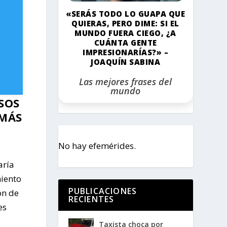
«SERÁS TODO LO GUAPA QUE
QUIERAS, PERO DIME: SI EL
MUNDO FUERA CIEGO, ¿A
CUÁNTA GENTE
IMPRESIONARÍAS?» –
JOAQUÍN SABINA
Las mejores frases del
mundo
SOS
 MÁS
No hay efemérides.
aría
miento
PUBLICACIONES
ón de
RECIENTES
es
Taxista choca por