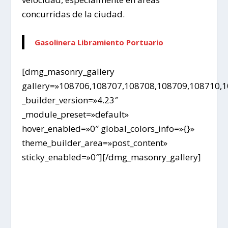
concurridas de la ciudad.
Gasolinera Libramiento Portuario
[dmg_masonry_gallery
gallery=»108706,108707,108708,108709,108710,
_builder_version=»4.23″
_module_preset=»default»
hover_enabled=»0″ global_colors_info=»{}»
theme_builder_area=»post_content»
sticky_enabled=»0″][/dmg_masonry_gallery]