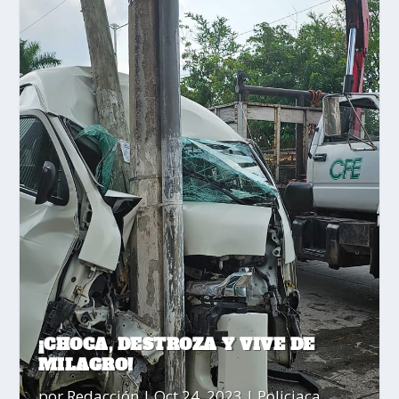
¡CHOCA, DESTROZA Y VIVE DE
MILAGRO!
por
Redacción
|
Oct 24, 2023
|
Policiaca