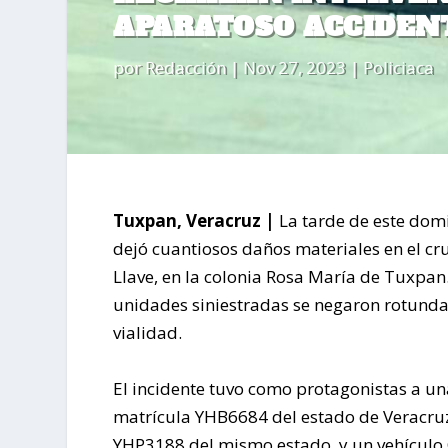
APARATOSO ACCIDEN
por
Redacción
|
Nov 27, 2023
|
Policiaca
Tuxpan, Veracruz |
La tarde de este domi
dejó cuantiosos daños materiales en el cru
Llave, en la colonia Rosa María de Tuxpan
unidades siniestradas se negaron rotundam
vialidad.
El incidente tuvo como protagonistas a un
matrícula YHB6684 del estado de Veracruz
YHP3188 del mismo estado, y un vehículo C