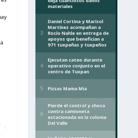
hay
ea