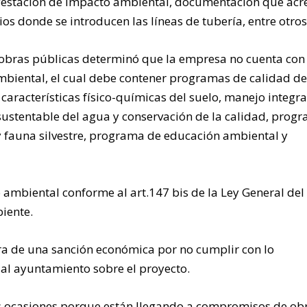
ifestación de impacto ambiental, documentación que acr
os donde se introducen las líneas de tubería, entre otro
e obras públicas determinó que la empresa no cuenta con
biental, el cual debe contener programas de calidad de
 características físico-químicas del suelo, manejo integra
 sustentable del agua y conservación de la calidad, prog
 y fauna silvestre, programa de educación ambiental y
.
ambiental conforme al art.147 bis de la Ley General del
biente.
a de una sanción económica por no cumplir con lo
al ayuntamiento sobre el proyecto.
as ocasiones porque están llegando a compromisos de ob