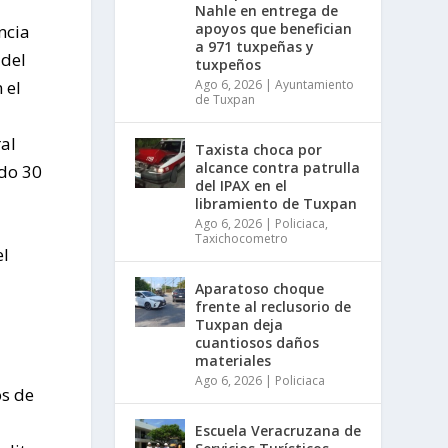
Nahle en entrega de
apoyos que benefician
ncia
a 971 tuxpeñas y
 del
tuxpeños
Ago 6, 2026
|
Ayuntamiento
 el
de Tuxpan
ral
Taxista choca por
alcance contra patrulla
do 30
del IPAX en el
libramiento de Tuxpan
Ago 6, 2026
|
Policiaca
,
Taxichocometro
el
Aparatoso choque
frente al reclusorio de
Tuxpan deja
cuantiosos daños
materiales
Ago 6, 2026
|
Policiaca
os de
Escuela Veracruzana de