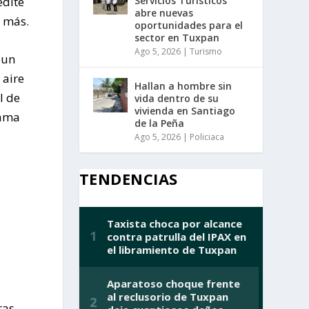
edite
Servicios Turísticos
abre nuevas
s más.
oportunidades para el
sector en Tuxpan
Ago 5, 2026
|
Turismo
 un
 aire
Hallan a hombre sin
l de
vida dentro de su
vivienda en Santiago
rama
de la Peña
Ago 5, 2026
|
Policiaca
TENDENCIAS
ras