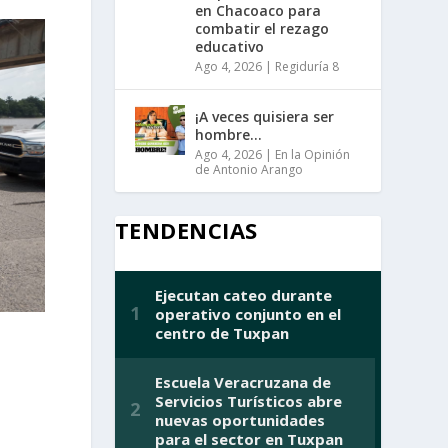
en Chacoaco para
combatir el rezago
educativo
Ago 4, 2026
|
Regiduría 8
¡A veces quisiera ser
hombre…
Ago 4, 2026
|
En la Opinión
de Antonio Arango
TENDENCIAS