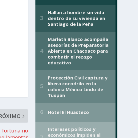
RÓXIMO
 fortuna no
ue lamentar