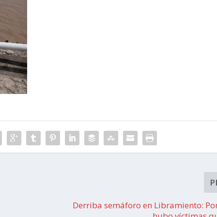
P
Derriba semáforo en Libramiento: Por
hubo víctimas q