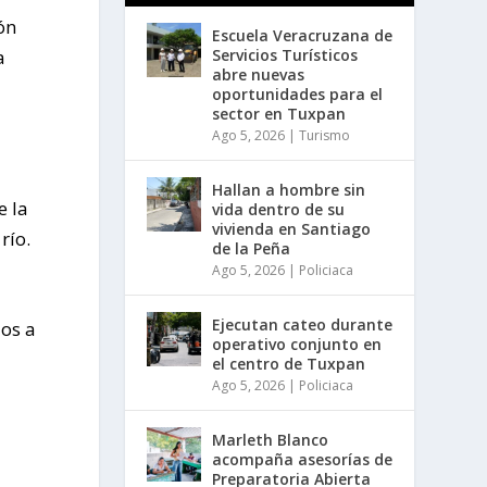
ón
Escuela Veracruzana de
Servicios Turísticos
a
abre nuevas
oportunidades para el
sector en Tuxpan
Ago 5, 2026
|
Turismo
Hallan a hombre sin
e la
vida dentro de su
vivienda en Santiago
río.
de la Peña
Ago 5, 2026
|
Policiaca
Ejecutan cateo durante
os a
operativo conjunto en
el centro de Tuxpan
Ago 5, 2026
|
Policiaca
Marleth Blanco
acompaña asesorías de
Preparatoria Abierta