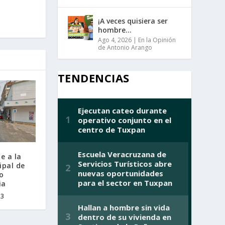
¡A veces quisiera ser
hombre…
Ago 4, 2026
|
En la Opinión
de Antonio Arango
TENDENCIAS
e a la
ipal de
o
ia
23