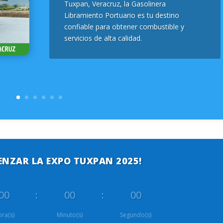
Tuxpan, Veracruz, la Gasolinera
Libramiento Portuario es tu destino
confiable para obtener combustible y
servicios de alta calidad.
ENZAR LA EXPO TUXPAN 2025!
00
:
00
:
00
ra(s)
Minuto(s)
Segundo(s)