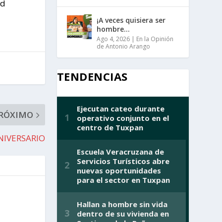
ad
¡A veces quisiera ser
hombre…
Ago 4, 2026
|
En la Opinión
de Antonio Arango
TENDENCIAS
RÓXIMO
NIVERSARIO