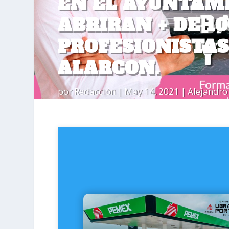
EN EL AYUNTAMI
ABRIRAN + DE 1
PROFESIONISTA
ALARCON.
por
Redacción
|
May 14, 2021
|
Alejandro