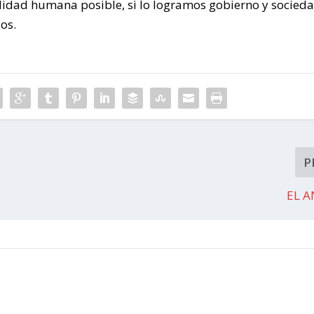
lidad humana posible, si lo logramos gobierno y socied
os.
P
EL A