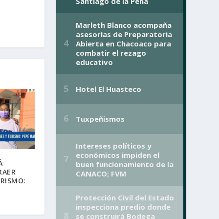
Á
RAER
URISMO: