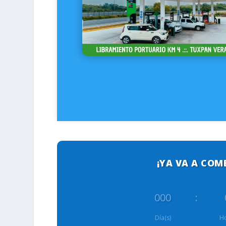
¡YA VA A COM
000
:
Día(s)
Ho