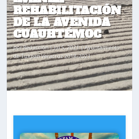
REHABILITACIÓN
DE LA AVENIDA
CUAUHTÉMOC
por
Redacción
|
Jul 5, 2021
|
Ayuntamiento
de Tuxpan Veracruz 2018-2021