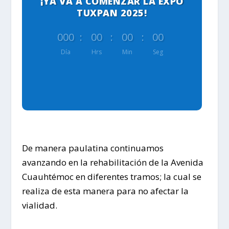
¡YA VA A COMENZAR LA EXPO
TUXPAN 2025!
000
:
00
:
00
:
00
Día
Hrs
Min
Seg
De manera paulatina continuamos
avanzando en la rehabilitación de la Avenida
Cuauhtémoc en diferentes tramos; la cual se
realiza de esta manera para no afectar la
vialidad.