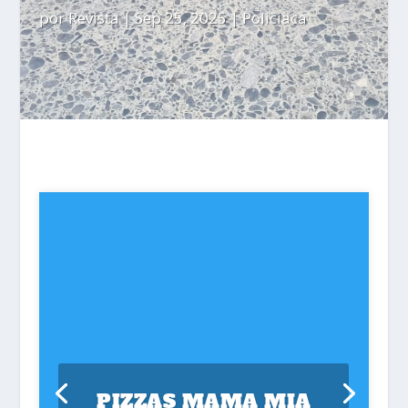
por
Revista
|
Sep 25, 2025
|
Policiaca
PIZZAS MAMA MIA