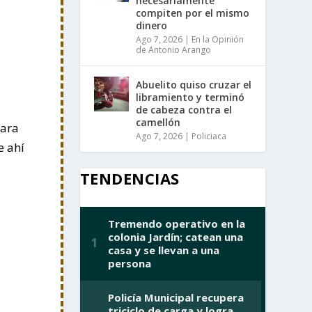
necesariamente
compiten por el mismo
dinero
Ago 7, 2026
|
En la Opinión
de Antonio Arango
Abuelito quiso cruzar el
libramiento y terminó
de cabeza contra el
camellón
para
Ago 7, 2026
|
Policiaca
e ahí
TENDENCIAS