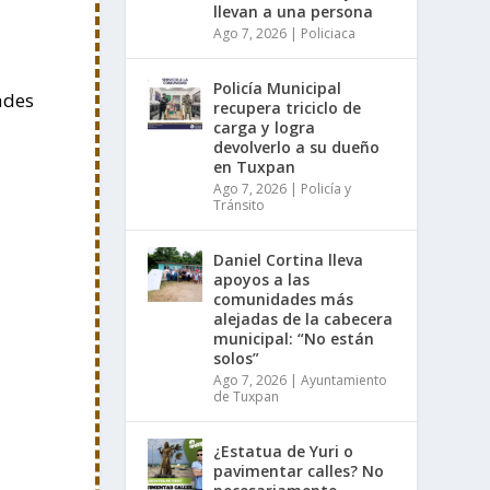
llevan a una persona
Ago 7, 2026
|
Policiaca
Policía Municipal
ades
recupera triciclo de
carga y logra
devolverlo a su dueño
en Tuxpan
Ago 7, 2026
|
Policía y
Tránsito
Daniel Cortina lleva
apoyos a las
comunidades más
alejadas de la cabecera
municipal: “No están
solos”
Ago 7, 2026
|
Ayuntamiento
de Tuxpan
¿Estatua de Yuri o
pavimentar calles? No