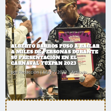
ALBERTO BARROS PUSO A BAILAR
A MILES DE PERSONAS DURANTE
SU PRESENTACIÓN EN EL
CARNAVAL TUXPAN 2023
por
Redacción
|
May 7, 2023
|
Artículo