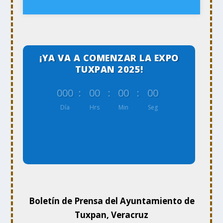
¡YA VA A COMENZAR LA EXPO
TUXPAN 2025!
000
:
00
:
00
:
00
Día
Hrs
Min
Seg
Boletín de Prensa del Ayuntamiento de
Tuxpan, Veracruz