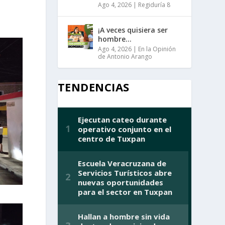
Ago 4, 2026
|
Regiduría 8
¡A veces quisiera ser
hombre…
Ago 4, 2026
|
En la Opinión
de Antonio Arango
TENDENCIAS