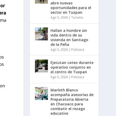
abre nuevas
lor
oportunidades para el
sector en Tuxpan
era
Ago 5, 2026
|
Turismo
isma
Hallan a hombre sin
vida dentro de su
vivienda en Santiago
de la Peña
Ago 5, 2026
|
Policiaca
os
Ejecutan cateo durante
os
operativo conjunto en
el centro de Tuxpan
Ago 5, 2026
|
Policiaca
con
Marleth Blanco
acompaña asesorías de
Preparatoria Abierta
en Chacoaco para
combatir el rezago
educativo