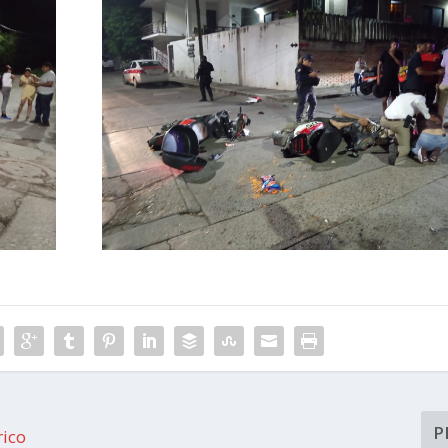
P
rico