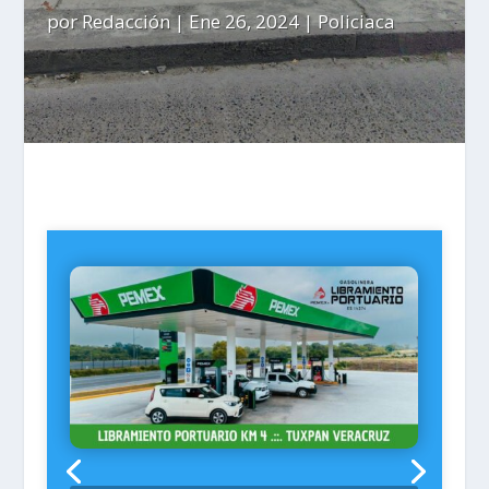
por
Redacción
|
Ene 26, 2024
|
Policiaca