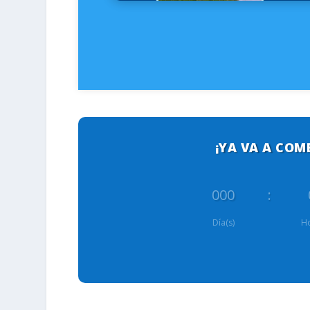
¡YA VA A COM
000
:
Día(s)
Ho