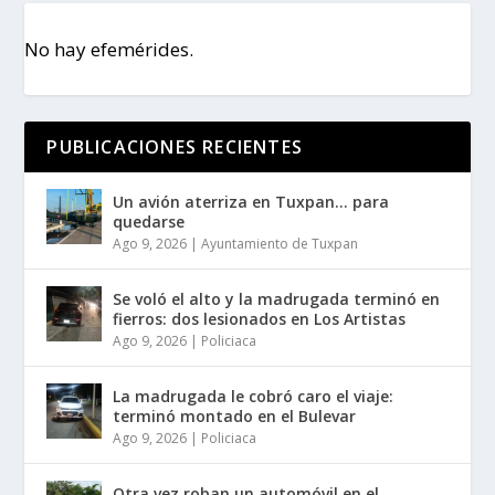
No hay efemérides.
PUBLICACIONES RECIENTES
Un avión aterriza en Tuxpan… para
quedarse
Ago 9, 2026
|
Ayuntamiento de Tuxpan
Se voló el alto y la madrugada terminó en
fierros: dos lesionados en Los Artistas
Ago 9, 2026
|
Policiaca
La madrugada le cobró caro el viaje:
terminó montado en el Bulevar
Ago 9, 2026
|
Policiaca
Otra vez roban un automóvil en el