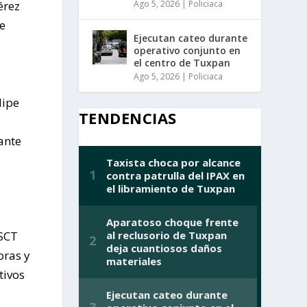
Ago 5, 2026
|
Policiaca
érez
e
Ejecutan cateo durante
operativo conjunto en
el centro de Tuxpan
Ago 5, 2026
|
Policiaca
lipe
TENDENCIAS
ante
a
 SCT
oras y
tivos