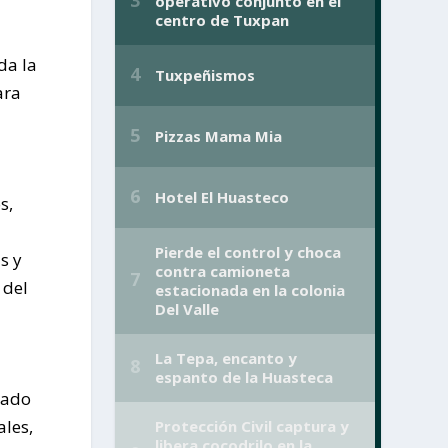
da la
ara
s,
s y
 del
tado
ales,