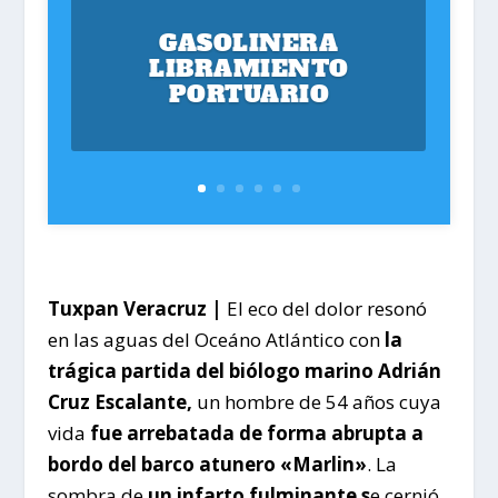
GASOLINERA
LIBRAMIENTO
PORTUARIO
Tuxpan Veracruz |
El eco del dolor resonó
en las aguas del Oceáno Atlántico con
la
trágica partida del biólogo marino Adrián
Cruz Escalante,
un hombre de 54 años cuya
vida
fue arrebatada de forma abrupta a
bordo del barco atunero «Marlin»
. La
sombra de
un infarto fulminante s
e cernió