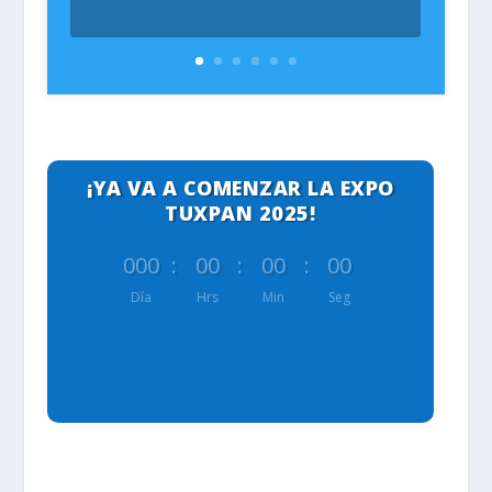
¡YA VA A COMENZAR LA EXPO
TUXPAN 2025!
000
:
00
:
00
:
00
Día
Hrs
Min
Seg