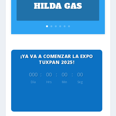
HILDA GAS
¡YA VA A COMENZAR LA EXPO
TUXPAN 2025!
000
:
00
:
00
:
00
Día
Hrs
Min
Seg