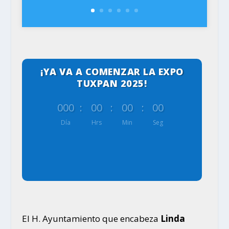
¡YA VA A COMENZAR LA EXPO
TUXPAN 2025!
000
:
00
:
00
:
00
Día
Hrs
Min
Seg
El H. Ayuntamiento que encabeza
Linda