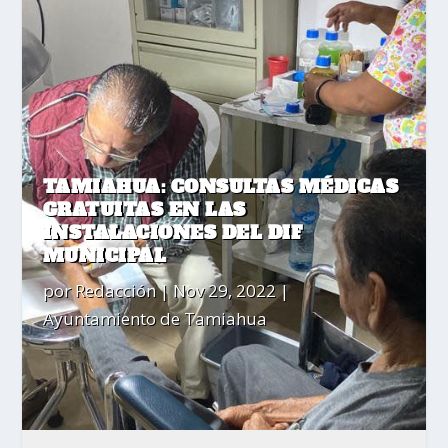
TAMIAHUA: CONSULTAS MÉDICAS
GRATUITAS EN LAS
INSTALACIONES DEL DIF
MUNICIPAL
por
Redacción
|
Nov 29, 2022
|
Ayuntamiento de Tamiahua